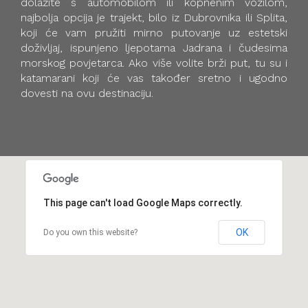
dolazite s automobilom ili kopnenim vozilom,
najbolja opcija je trajekt, bilo iz Dubrovnika ili Splita,
koji će vam pružiti mirno putovanje uz estetski
doživljaj, ispunjeno ljepotama Jadrana i čudesima
morskog povjetarca. Ako više volite brži put, tu su i
katamarani koji će vas također sretno i ugodno
dovesti na ovu destinaciju.
This page can't load Google Maps correctly.
OK
Do you own this website?