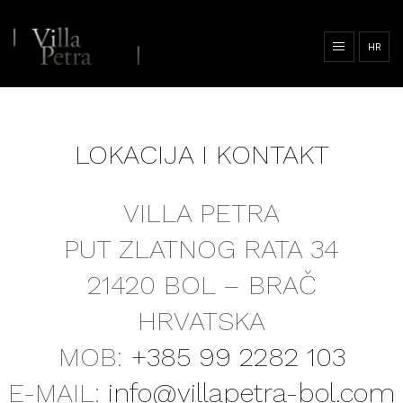
HR
LOKACIJA I KONTAKT
VILLA PETRA
PUT ZLATNOG RATA 34
21420 BOL – BRAČ
HRVATSKA
MOB:
+385 99 2282 103
E-MAIL:
info@villapetra-bol.com