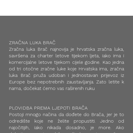
ZRAČNA LUKA BRAČ
Zračna luka Brač najnovija je hrvatska zračna luka,
savršena za charter letove tijekom ljeta, iako ima i
komercijalne letove tijekom cijele godine. Kao jedna
od tri otočne zračne luke koje Hrvatska ima, zračna
luka Brač pruža udoban i jednostavan prijevoz iz
Europe bez nepotrebnih zaustavljanja. Zato letite k
nama, dočekat ćemo vas raširenih ruku
PLOVIDBA PREMA LJEPOTI BRAČA
Postoji mnogo načina da dođete do Brača, jer je to
odredište koje ne želite propustiti. Jedno od
najočitijih, iako nikada dosadno, je more. Ako